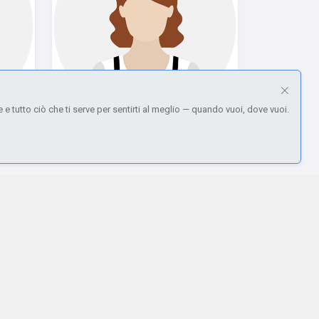
e e tutto ciò che ti serve per sentirti al meglio — quando vuoi, dove vuoi.
LUCIANA
Pink
Purple